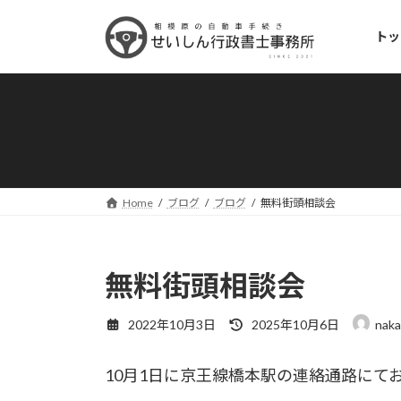
コ
ナ
ン
ビ
トッ
テ
ゲ
ン
ー
ツ
シ
へ
ョ
ス
ン
キ
に
ッ
移
プ
動
Home
ブログ
ブログ
無料街頭相談会
無料街頭相談会
最
2022年10月3日
2025年10月6日
naka
終
更
10月1日に京王線橋本駅の連絡通路にて
新
日