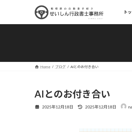
コ
ナ
ン
ビ
トッ
テ
ゲ
ン
ー
ツ
シ
へ
ョ
ス
ン
キ
に
ッ
移
プ
動
Home
ブログ
AIとのお付き合い
AIとのお付き合い
最
2025年12月18日
2025年12月18日
n
終
更
新
日