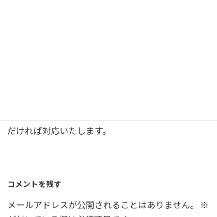
今後は徐々にオンラインが進んでいくとは思われま
すが、まだまだ使い勝手が良いものとは言えませ
ん。他地域（遠方）であれば利用するかもしれませ
ん。しかし、神奈川県内であればこれまで通りに窓
口に行って手続きをしていく予定です。
もしオンラインをご希望の方はその旨お知らせいた
だければ対応いたします。
コメントを残す
メールアドレスが公開されることはありません。
※