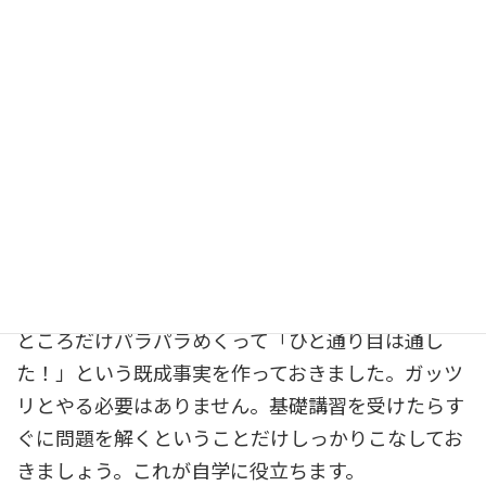
すので、本番でびっくりしないためにも解いておき
ましょう。
全体的な感想になりますが、足切りもあるため苦手
は潰しておいた方がいいです。法律の勉強に慣れて
いない方は、基礎講習の前に試験用テキストを購入
して目次と見出し、太字や赤文字で書かれた部分だ
けをパラパラと見ておくといいでしょう。
私自身も読み込む時間はなかったので、大事そうな
ところだけパラパラめくって「ひと通り目は通し
た！」という既成事実を作っておきました。ガッツ
リとやる必要はありません。基礎講習を受けたらす
ぐに問題を解くということだけしっかりこなしてお
きましょう。これが自学に役立ちます。