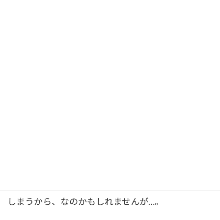
行政書士
としてやっていこうと考えているのであれ
ば、必要な法律知識となることは確実なので、損を
したなどといった気持ちにはならないでください。
合格しても、業務についても、経験を積んでも、学
び続けることに終わりがありません。毎年新しい法
律ができ、改正があり、ある意味なまもののようで
す。
資格試験に受かるだけが目的なのか、そうでないの
か、一度立ち返って考えてみるいい機会になるかも
しれません。私は大きく試験制度そのものが変わっ
てしまい、進路に影響を受けた世代の人間なので試
験科目の変更はあまりたいしたことがないと思って
しまうから、なのかもしれませんが…。