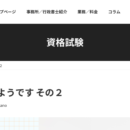
プページ
事務所／行政書士紹介
業務／料金
コラム
資格試験
２
ようです その２
kano