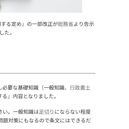
関する定め」の一部改正が
総務省
より告示
した。
し必要な基礎知識（一般知識、
行政書士
する」内容となりました。
さい。一般知識は
足切り
にならない程度
問題対策にもなるので条文にはできるだ