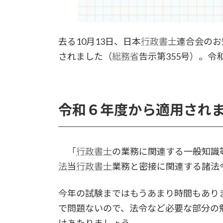
去る10月13日、日本
行政書士
連合会のお
されました（
総務省
告示第355号）。令
令和６年度から適用され
「
行政書士
の業務に関連する一般知識
法
当
行政書士
業務と密接に関連する諸法
今年の試験まではもうあまり時間もあり
で問題ないので、法令など必要な部分の
けあたりましょう。