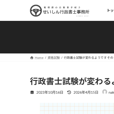
コ
ナ
ン
ビ
トッ
テ
ゲ
ン
ー
ツ
シ
へ
ョ
ス
ン
キ
に
ッ
移
プ
動
Home
資格試験
行政書士試験が変わるようです その
行政書士試験が変わる
最
2023年10月16日
2026年4月15日
na
終
更
新
日