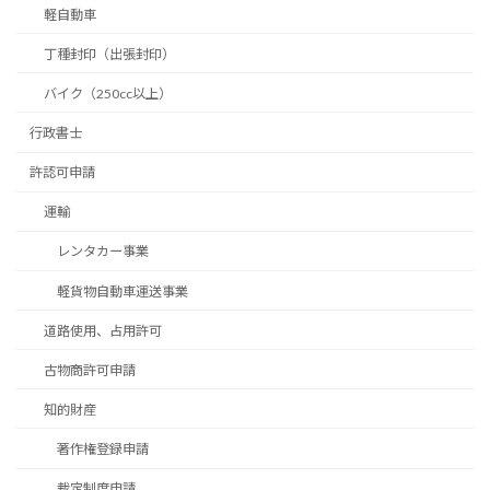
軽自動車
丁種封印（出張封印）
バイク（250cc以上）
行政書士
許認可申請
運輸
レンタカー事業
軽貨物自動車運送事業
道路使用、占用許可
古物商許可申請
知的財産
著作権登録申請
裁定制度申請