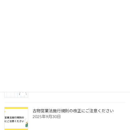
いわゆる福祉タクシーの手続き
2025年8月7日
最近の投稿
自動車登録の書類作成・申請代行は行政書士に！
2025年12月12日
運送業許認可申請 オンライン化
2025年11月12日
古物営業法施行規則の改正にご注意ください
2025年9月30日