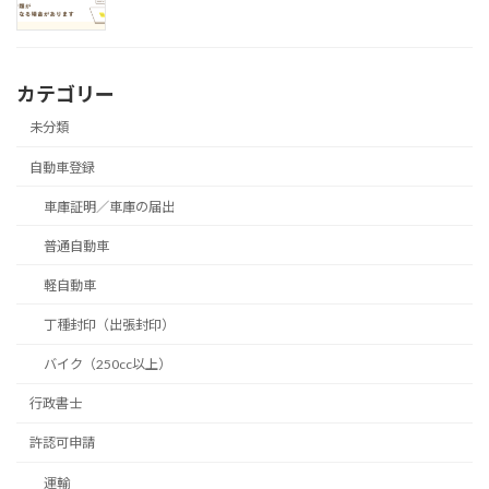
カテゴリー
未分類
自動車登録
車庫証明／車庫の届出
普通自動車
軽自動車
丁種封印（出張封印）
バイク（250cc以上）
行政書士
許認可申請
運輸