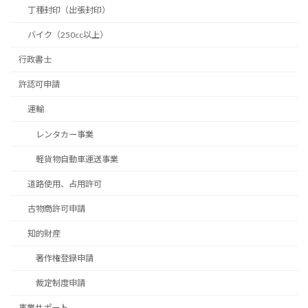
丁種封印（出張封印）
バイク（250cc以上）
行政書士
許認可申請
運輸
レンタカー事業
軽貨物自動車運送事業
道路使用、占用許可
古物商許可申請
知的財産
著作権登録申請
裁定制度申請
事業サポート