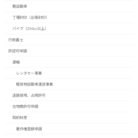
軽自動車
丁種封印（出張封印）
バイク（250cc以上）
行政書士
許認可申請
運輸
レンタカー事業
軽貨物自動車運送事業
道路使用、占用許可
古物商許可申請
知的財産
著作権登録申請