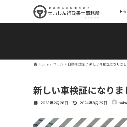
コ
ナ
ン
ビ
トッ
テ
ゲ
ン
ー
ツ
シ
へ
ョ
ス
ン
キ
に
ッ
移
プ
動
Home
コラム
自動車登録
新しい車検証になりまし
新しい車検証になりま
最
2023年2月28日
2024年8月29日
naka
終
更
新
日