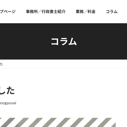
プページ
事務所／行政書士紹介
業務／料金
コラム
コラム
た
した
nogyosei