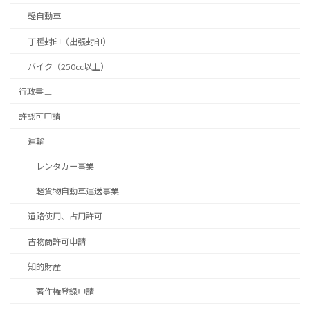
軽自動車
丁種封印（出張封印）
バイク（250cc以上）
行政書士
許認可申請
運輸
レンタカー事業
軽貨物自動車運送事業
道路使用、占用許可
古物商許可申請
知的財産
著作権登録申請