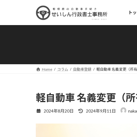
コ
ナ
ン
ビ
トッ
テ
ゲ
ン
ー
ツ
シ
へ
ョ
ス
ン
キ
に
ッ
移
プ
動
Home
コラム
自動車登録
軽自動車 名義変更（所
軽自動車 名義変更（
最
2024年8月20日
2024年9月11日
naka
終
更
新
日