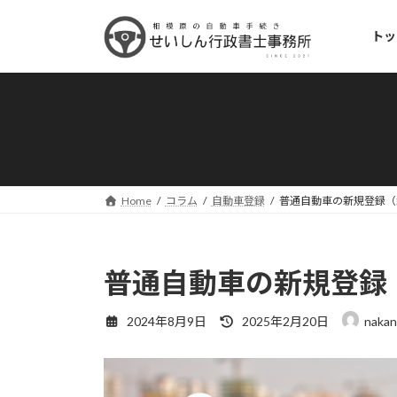
コ
ナ
ン
ビ
トッ
テ
ゲ
ン
ー
ツ
シ
へ
ョ
ス
ン
キ
に
ッ
移
プ
動
Home
コラム
自動車登録
普通自動車の新規登録（
普通自動車の新規登録
最
2024年8月9日
2025年2月20日
nakan
終
更
新
日