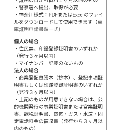
・証明の日から概ね１ヶ月以内のもの
・警察署へ提出、取得が必要
・神奈川様式：PDFまたはExcelのファイ
ルをダウンロードして使用できます（
車
庫証明申請書類一式
）
個人の場合
・住民票、印鑑登録証明書のいずれか
（発行３ヶ月以内）
・マイナンバー記載のないもの
法人の場合
・商業登記墓謄本（抄本）、登記事項証
明書もしくは印鑑登録証明書のいずれか
（発行３ヶ月以内）
・上記のものが用意できない場合は、公
的機関発行の事業証明書または営業証明
書、課税証明書、電気・ガス・水道・固
定電話料金の領収書（発行から３ヶ月以
内のもの）